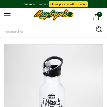
Commande urgente ?
Optez pour le 24H Chrono
0