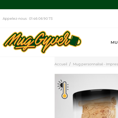
Appelez-nous :
01 46 06 90 73
MU
Accueil
Mug personnalisé - Impre