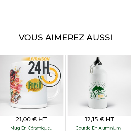
VOUS AIMEREZ AUSSI
Prix
Prix
21,00 € HT
12,15 € HT
Mug En Céramique...
Gourde En Aluminium...