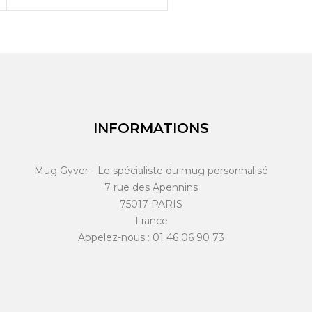

APERÇU RAPIDE
INFORMATIONS
Mug Gyver - Le spécialiste du mug personnalisé
7 rue des Apennins
75017 PARIS
France
Appelez-nous :
01 46 06 90 73