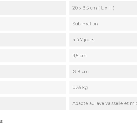
20 x 8,5 cm ( L x H )
Sublimation
4 à 7 jours
9,5 cm
∅ 8 cm
0,35 kg
Adapté au lave vaisselle et m
s