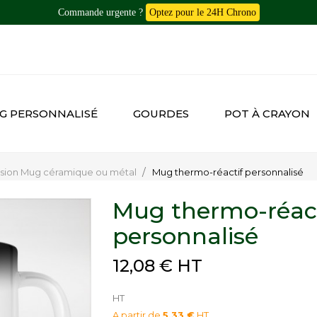
Commande urgente ?
Optez pour le 24H Chrono
G PERSONNALISÉ
GOURDES
POT À CRAYON
ssion Mug céramique ou métal
Mug thermo-réactif personnalisé
Mug thermo-réact
personnalisé
12,08 € HT
HT
A partir de
5,33 €
HT