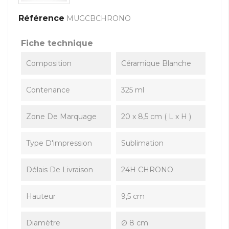
Référence
MUGCBCHRONO
Fiche technique
Composition
Céramique Blanche
Contenance
325 ml
Zone De Marquage
20 x 8,5 cm ( L x H )
Type D'impression
Sublimation
Délais De Livraison
24H CHRONO
Hauteur
9,5 cm
Diamètre
∅ 8 cm